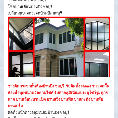
โช้คบานเลื่อนบ้านบึง ชลบุรี
เปลี่ยนกุญแจกระจกบ้านบึง ชลบุรี
ช่างติดกระจกกั้นห้องบ้านบึง ชลบุรี
รับติดตั้ง showerกระจกกั้น
ห้องน้ำทุกขนาดวัดตามไชค์ รับทำอลูมิเนียมประตูโชว์รูมทุกข
นาด บานเลื่อน บานเปิด บานสวิง บานฟิค บานกะทุ้ง บานพับ
บานเกร็ด
ติดตั้งหน้าต่างอลูมิเนียมบ้านบึง ชลบุรี