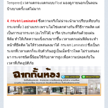
Tempered) เวลาแตกจะแตกแบบ Float มองดูภายนอกเป็นลอน
บ้างบางครั้ง แต่ไม่มาก
4. กระจก Laminated
ซึ่งความจริงไม่น่าจะนำมาเปรียบเทียบกับ
กระจกทั้ง 3 อย่างแรก เพราะไม่ใช่แตกต่างกัน ที่วิธีการผลิต แต่
เป็นการเอากระจก (อะไรก็ได้) มารีด ประกบติดกันด้วยแผ่น
ฟิล์ม ทำให้เกิดความแข็งแรงมากขึ้น เวลาแตกแผ่นฟิล์มจะทำ
หน้าที่ยึดติด ไม่ให้ร่วงหล่นลงมาได้ กระจก Laminated ซึ่งเป็นก
ระจกที่เวลาแตกก็จะจับตัวกันอยู่เป็นเม็ดข้าวโพด ไม่ร่วงล่นลง
มา กระจกชนิดนี้นิยมใช้กับอาคารสูง เพื่อความปลอดภัยใน
เวลาที่เกิดอุบัติภัย