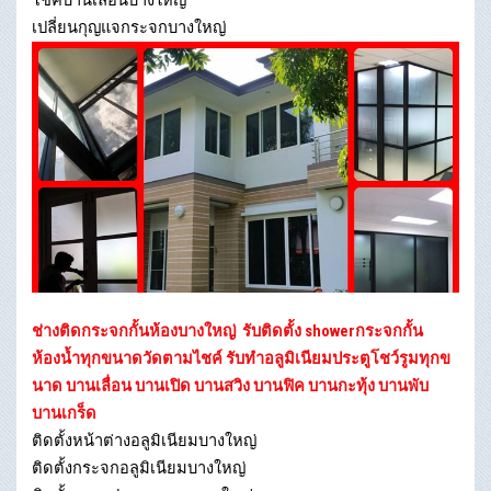
เปลี่ยนกุญแจกระจกบางใหญ่
ช่างติดกระจกกั้นห้องบางใหญ่
รับติดตั้ง showerกระจกกั้น
ห้องน้ำทุกขนาดวัดตามไชค์ รับทำอลูมิเนียมประตูโชว์รูมทุกข
นาด บานเลื่อน บานเปิด บานสวิง บานฟิค บานกะทุ้ง บานพับ
บานเกร็ด
ติดตั้งหน้าต่างอลูมิเนียมบางใหญ่
ติดตั้งกระจกอลูมิเนียมบางใหญ่