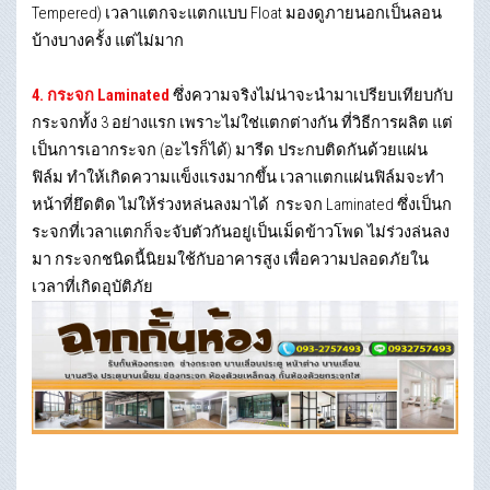
Tempered) เวลาแตกจะแตกแบบ Float มองดูภายนอกเป็นลอน
บ้างบางครั้ง แต่ไม่มาก
4. กระจก Laminated
ซึ่งความจริงไม่น่าจะนำมาเปรียบเทียบกับ
กระจกทั้ง 3 อย่างแรก เพราะไม่ใช่แตกต่างกัน ที่วิธีการผลิต แต่
เป็นการเอากระจก (อะไรก็ได้) มารีด ประกบติดกันด้วยแผ่น
ฟิล์ม ทำให้เกิดความแข็งแรงมากขึ้น เวลาแตกแผ่นฟิล์มจะทำ
หน้าที่ยึดติด ไม่ให้ร่วงหล่นลงมาได้ กระจก Laminated ซึ่งเป็นก
ระจกที่เวลาแตกก็จะจับตัวกันอยู่เป็นเม็ดข้าวโพด ไม่ร่วงล่นลง
มา กระจกชนิดนี้นิยมใช้กับอาคารสูง เพื่อความปลอดภัยใน
เวลาที่เกิดอุบัติภัย