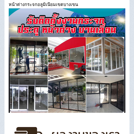
หน้าต่างกระจกอลูมิเนียมเขตบางเขน