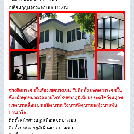
เปลี่ยนกุญแจกระจกเขตบางเขน
ช่างติดกระจกกั้นห้องเขตบางเขน
รับติดตั้ง showerกระจกกั้น
ห้องน้ำทุกขนาดวัดตามไชค์ รับทำอลูมิเนียมประตูโชว์รูมทุกข
นาด บานเลื่อน บานเปิด บานสวิง บานฟิค บานกะทุ้ง บานพับ
บานเกร็ด
ติดตั้งหน้าต่างอลูมิเนียมเขตบางเขน
ติดตั้งกระจกอลูมิเนียมเขตบางเขน