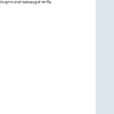
ประตูกระจกย่านหนองงูเห่าฟาร์ม