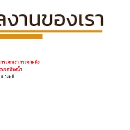
นต กระจกเงา กระจกผนัง
กระจกห้องน้ำ
ีบบางพลี