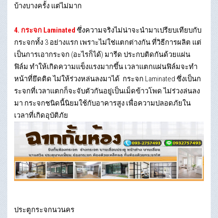
บ้างบางครั้ง แต่ไม่มาก
4. กระจก Laminated
ซึ่งความจริงไม่น่าจะนำมาเปรียบเทียบกับ
กระจกทั้ง 3 อย่างแรก เพราะไม่ใช่แตกต่างกัน ที่วิธีการผลิต แต่
เป็นการเอากระจก (อะไรก็ได้) มารีด ประกบติดกันด้วยแผ่น
ฟิล์ม ทำให้เกิดความแข็งแรงมากขึ้น เวลาแตกแผ่นฟิล์มจะทำ
หน้าที่ยึดติด ไม่ให้ร่วงหล่นลงมาได้ กระจก Laminated ซึ่งเป็นก
ระจกที่เวลาแตกก็จะจับตัวกันอยู่เป็นเม็ดข้าวโพด ไม่ร่วงล่นลง
มา กระจกชนิดนี้นิยมใช้กับอาคารสูง เพื่อความปลอดภัยใน
เวลาที่เกิดอุบัติภัย
ประตูกระจกนวนคร