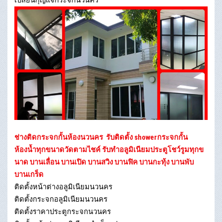
ช่างติดกระจกกั้นห้องนวนคร
รับติดตั้ง showerกระจกกั้น
ห้องน้ำทุกขนาดวัดตามไชค์ รับทำอลูมิเนียมประตูโชว์รูมทุกข
นาด บานเลื่อน บานเปิด บานสวิง บานฟิค บานกะทุ้ง บานพับ
บานเกร็ด
ติดตั้งหน้าต่างอลูมิเนียมนวนคร
ติดตั้งกระจกอลูมิเนียมนวนคร
ติดตั้งราคาประตูกระจกนวนคร