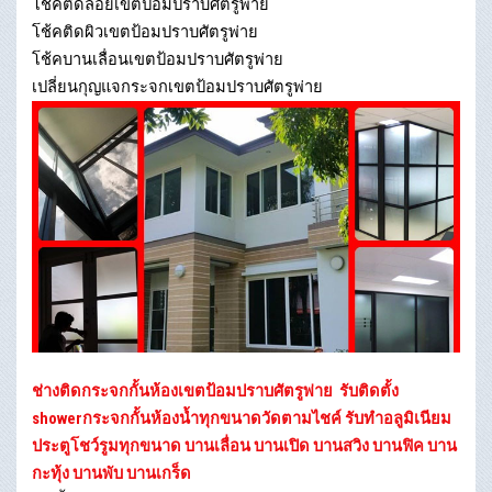
โช้คติดลอยเขตป้อมปราบศัตรูพ่าย
โช้คติดผิวเขตป้อมปราบศัตรูพ่าย
โช้คบานเลื่อนเขตป้อมปราบศัตรูพ่าย
เปลี่ยนกุญแจกระจกเขตป้อมปราบศัตรูพ่าย
ช่างติดกระจกกั้นห้องเขตป้อมปราบศัตรูพ่าย
รับติดตั้ง
showerกระจกกั้นห้องน้ำทุกขนาดวัดตามไชค์ รับทำอลูมิเนียม
ประตูโชว์รูมทุกขนาด บานเลื่อน บานเปิด บานสวิง บานฟิค บาน
กะทุ้ง บานพับ บานเกร็ด