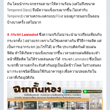
กัน โดยนำกระจกธรรมดามาให้ความร้อน (แต่ไม่ถึงขนาด
Tempered Glass) จึงมีความแข็งแรงมากขึ้น (ไม่เท่ากับ
Tempered) เวลาแตกจะแตกแบบ Float มองดูภายนอกเป็นลอน
บ้างบางครั้ง แต่ไม่มาก
4. กระจก Laminated
ซึ่งความจริงไม่น่าจะนำมาเปรียบเทียบกับ
กระจกทั้ง 3 อย่างแรก เพราะไม่ใช่แตกต่างกัน ที่วิธีการผลิต แต่
เป็นการเอากระจก (อะไรก็ได้) มารีด ประกบติดกันด้วยแผ่น
ฟิล์ม ทำให้เกิดความแข็งแรงมากขึ้น เวลาแตกแผ่นฟิล์มจะทำ
หน้าที่ยึดติด ไม่ให้ร่วงหล่นลงมาได้ กระจก Laminated ซึ่งเป็นก
ระจกที่เวลาแตกก็จะจับตัวกันอยู่เป็นเม็ดข้าวโพด ไม่ร่วงล่นลง
มา กระจกชนิดนี้นิยมใช้กับอาคารสูง เพื่อความปลอดภัยใน
เวลาที่เกิดอุบัติภัย