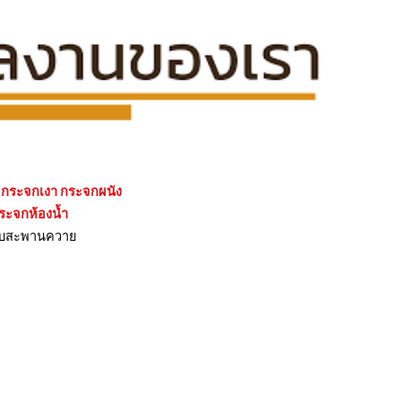
นต กระจกเงา กระจกผนัง
กระจกห้องน้ำ
้งจีบสะพานควาย