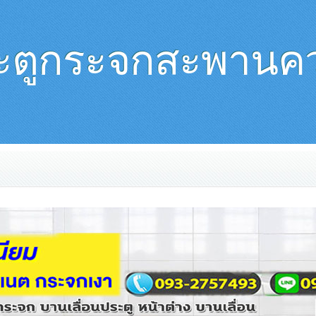
ะตูกระจกสะพานค