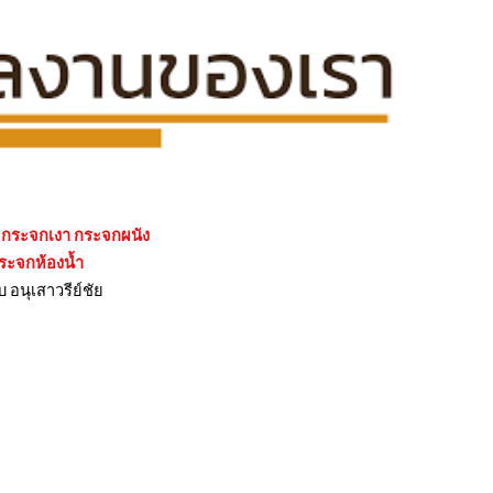
นต กระจกเงา กระจกผนัง
กระจกห้องน้ำ
บ อนุเสาวรีย์ชัย